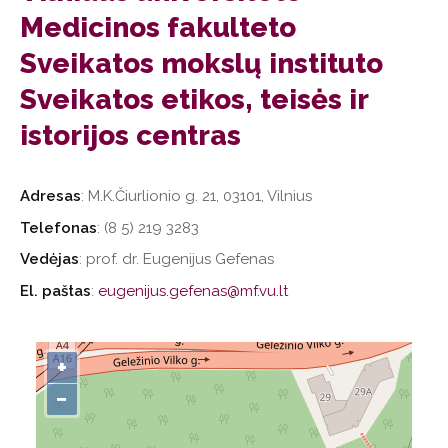
Medicinos fakulteto
Sveikatos mokslų instituto
Sveikatos etikos, teisės ir
istorijos centras
Adresas
: M.K.Čiurlionio g. 21, 03101, Vilnius
Telefonas
: (8 5) 219 3283
Vedėjas
: prof. dr. Eugenijus Gefenas
El. paštas
:
eugenijus.gefenas@mf.vu.lt
+
−