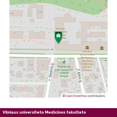
©
OpenStreetMap
contributors.
Vilniaus universiteto Medicinos fakulteto