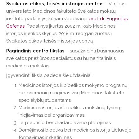
Sveikatos etikos, teisės ir istorijos centras
– Vilniaus
universiteto Medicinos fakulteto Sveikatos mokslų
instituto padalinys, kuriam vadovauja
prof. dr. Eugenijus
Gefenas
. Padalinys įkurtas 2002 m. kaip Medicinos
istorijos ir etikos skyrius. 2018 m. reorganizuotas į
Sveikatos etikos, teisės ir istorijos centrą.
Pagrindinis centro tikslas
– supažindinti būsimuosius
sveikatos priežiūros specialistus su humanitariniais
medicinos mokslais.
Įgyvendinti tikslą padeda šie uždaviniai:
Medicinos istorijos ir bioetikos mokymo programų
bei priemonių rengimas visų Medicinos fakulteto
specialybių studentams.
Medicinos istorijos ir bioetikos mokslinių tyrimų
inicijavimas bei organizavimas.
Tarptautinio bendradarbiavimo plėtojimas.
Domėjimosi bioetika bei medicinos istorija Lietuvoje
formavimas ir skatinimas.