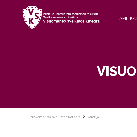
APIE K
VISUO
Visuomenės sveikatos katedra
Galerija