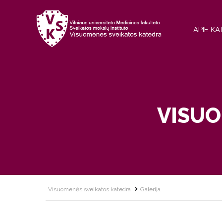
APIE K
VISUO
Visuomenės sveikatos katedra
Galerija