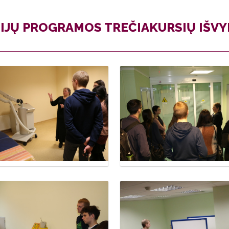
JŲ PROGRAMOS TREČIAKURSIŲ IŠVYK