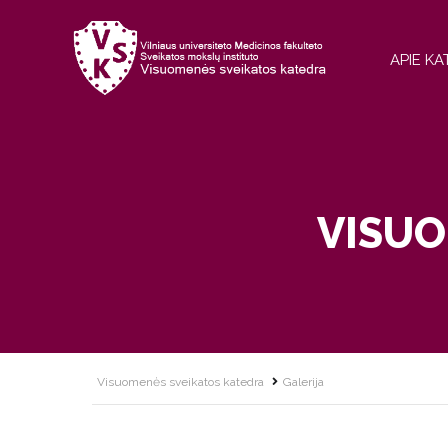
APIE K
VISUO
Visuomenės sveikatos katedra
Galerija